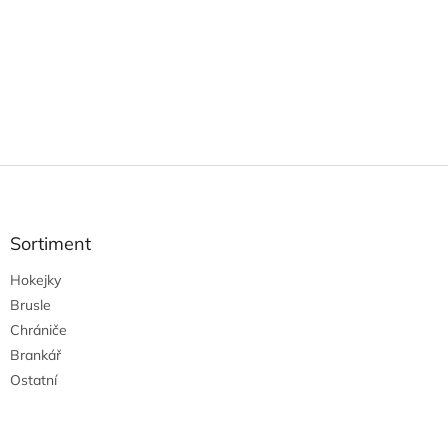
Z
á
p
a
Sortiment
t
Hokejky
í
Brusle
Chrániče
Brankář
Ostatní