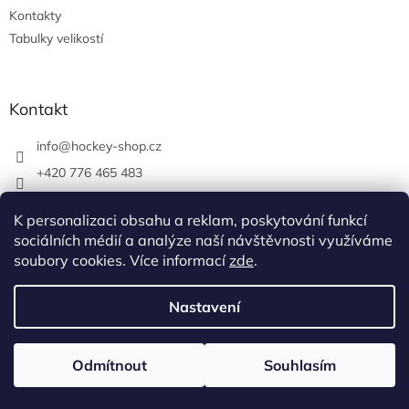
Kontakty
Tabulky velikostí
Kontakt
info
@
hockey-shop.cz
+420 776 465 483
hockeyshopbrno
K personalizaci obsahu a reklam, poskytování funkcí
hockey_shop.cz
sociálních médií a analýze naší návštěvnosti využíváme
soubory cookies. Více informací
zde
.
Vytvořil Shoptet
Nastavení
Copyright 2026
Hokejová výbava
. Všechna práva vyhrazena.
Odmítnout
Souhlasím
Upravit nastavení cookies