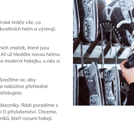
érské hráče vše, co
kvalitních helm a výstrojí,
ích značek, které jsou
. Ať už hledáte novou helmu
o moderní hokejku, u nás si
 Snažíme se, aby
 a nabízíme přehledné
otřebujete.
zákazníky. Rádi poradíme s
či příslušenství. Chceme,
ků, kteří rozumí hokeji.