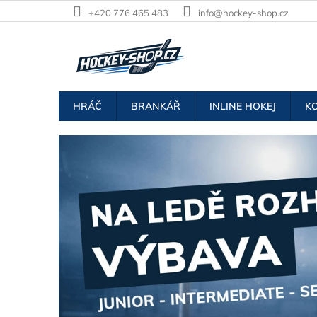
Přejít
+420 776 465 483
info@hockey-shop.cz
na
obsah
HRÁČ
BRANKÁŘ
INLINE HOKEJ
K