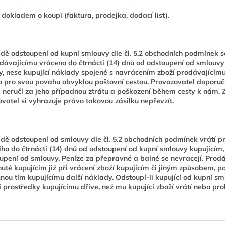
 dokladem o koupi (faktura, prodejka, dodací list).
dě odstoupení od kupní smlouvy dle čl. 5.2 obchodních podmínek s
dávajícímu vráceno do čtrnácti (14) dnů od odstoupení od smlouvy 
, nese kupující náklady spojené s navrácením zboží prodávajícímu,
 pro svou povahu obvyklou poštovní cestou. Provozovatel doporuču
 neručí za jeho případnou ztrátu a poškození během cesty k nám. Z
vatel si vyhrazuje právo takovou zásilku nepřevzít.
dě odstoupení od smlouvy dle čl. 5.2 obchodních podmínek vrátí pr
ího do čtrnácti (14) dnů od odstoupení od kupní smlouvy kupujícím
upení od smlouvy. Peníze za přepravné a balné se nevracejí. Prodáv
uté kupujícím již při vrácení zboží kupujícím či jiným způsobem, po
nou tím kupujícímu další náklady. Odstoupí-li kupující od kupní sml
 prostředky kupujícímu dříve, než mu kupující zboží vrátí nebo pro