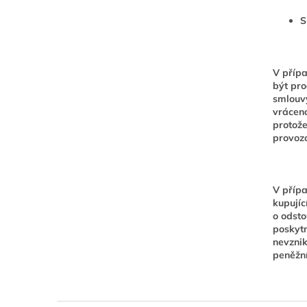
S
V přípa
být pro
smlouvy
vráceno
protože
provozo
V přípa
kupujíc
o odsto
poskytn
nevznik
peněžní