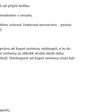
od přijetí balíku.
 uvedeném v emailu.
rdíme vrácení. Hotovost nevracíme - peníze
ů.
právo od kupní smlouvy odstoupit, a to do
ní smlouvy je několik druhů zboží nebo
 zboží. Odstoupení od kupní smlouvy musí být
apod.).