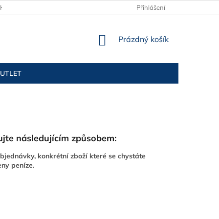
H ÚDAJŮ
KONTAKTY
TABULKY VELIKOSTÍ
Přihlášení
NÁKUPNÍ
Prázdný košík
KOŠÍK
UTLET
pujte následujícím způsobem:
objednávky, konkrétní zboží které se chystáte
ny peníze.