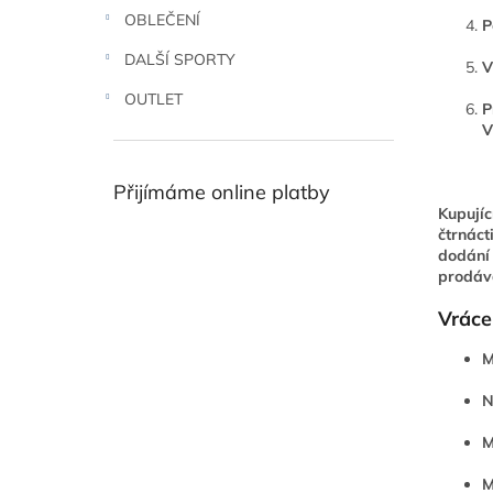
n
OBLEČENÍ
P
e
l
DALŠÍ SPORTY
V
OUTLET
P
V
Přijímáme online platby
Kupujíc
čtrnáct
dodání 
prodáva
Vráce
M
N
M
M