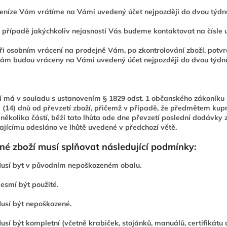
eníze Vám vrátíme na Vámi uvedený účet nejpozději do dvou týdnů 
 případě jakýchkoliv nejasností Vás budeme kontaktovat na čísle
ři osobním vrácení na prodejně Vám, po zkontrolování zboží, potv
ám budou vráceny na Vámi uvedený účet nejpozději do dvou týdn
í má v souladu s ustanovením § 1829 odst. 1 občanského zákoníku 
i (14) dnů od převzetí zboží, přičemž v případě, že předmětem kup
několika částí, běží tato lhůta ode dne převzetí poslední dodávky
jícímu odesláno ve lhůtě uvedené v předchozí větě.
né zboží musí splňovat následující podmínky:
usí byt v původním nepoškozeném obalu.
esmí být použité.
usí být nepoškozené.
usí být kompletní (včetně krabiček, stojánků, manuálů, certifikátu 