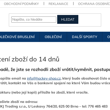
OBCHODNÍ PODMÍNKY
REKLAMACE
OCHRANA OSOBNÍC
HLEDAT
OLEČKOVÉ BRUSLENÍ
OBLEČENÍ
DALŠÍ SPORTY
O
cení zboží do 14 dnů
padě, že jste se rozhodli zboží vrátit/vyměnit, postu
apište email na
info@hockey-shop.cz
, který bude obsahovat číslo 
rátit,
kontakt na Vás
a bankovní spojení na které Vám budou vráce
akturu (nebo její kopii) přiložte ke zboží, které vracíte.
ošlete zboží na adresu:
KJ Trading s.r.o., U Leskavy 764/20, 625 00 Brno – tel: 776 465 483