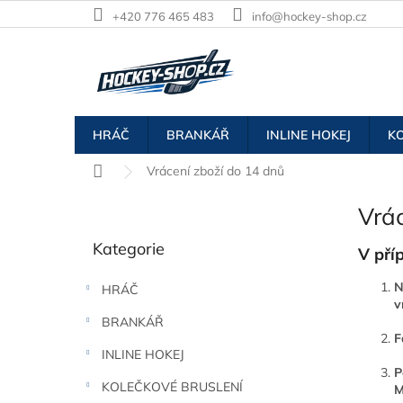
Přejít
+420 776 465 483
info@hockey-shop.cz
na
obsah
HRÁČ
BRANKÁŘ
INLINE HOKEJ
K
Domů
Vrácení zboží do 14 dnů
P
Vrá
o
Přeskočit
s
Kategorie
kategorie
V pří
t
r
N
HRÁČ
a
v
n
BRANKÁŘ
n
F
í
INLINE HOKEJ
p
P
KOLEČKOVÉ BRUSLENÍ
M
a