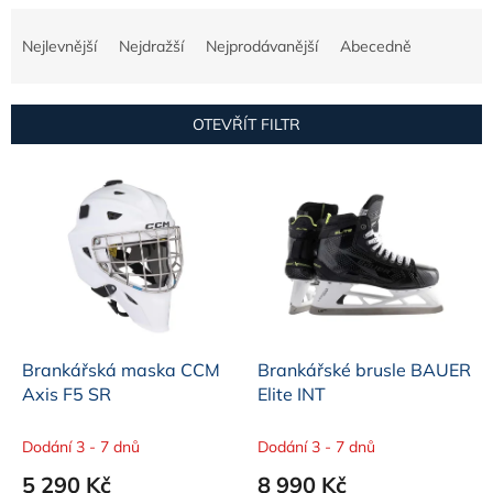
Ř
a
Nejlevnější
Nejdražší
Nejprodávanější
Abecedně
z
e
n
OTEVŘÍT FILTR
í
p
V
r
ý
o
p
d
i
u
s
k
p
t
r
ů
o
d
Brankářská maska CCM
Brankářské brusle BAUER
u
Axis F5 SR
Elite INT
k
t
Dodání 3 - 7 dnů
Dodání 3 - 7 dnů
ů
5 290 Kč
8 990 Kč