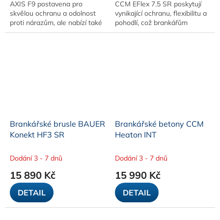
AXIS F9 postavena pro
CCM EFlex 7.5 SR poskytují
skvělou ochranu a odolnost
vynikající ochranu, flexibilitu a
proti nárazům, ale nabízí také
pohodlí, což brankářům
výkonnostní výhody
umožňuje rychle se pohybovat
technologie AER-TEC pro
a zároveň chránit klíčové části
zvýšené proudění vzduchu,...
nohou...
Brankářské brusle BAUER
Brankářské betony CCM
Konekt HF3 SR
Heaton INT
Dodání 3 - 7 dnů
Dodání 3 - 7 dnů
15 890 Kč
15 990 Kč
DETAIL
DETAIL