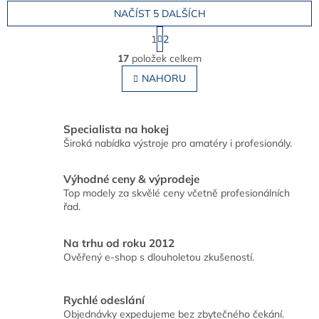
NAČÍST 5 DALŠÍCH
S
1
2
t
O
r
17
položek celkem
v
á
l
NAHORU
n
á
k
o
d
v
a
á
Specialista na hokej
c
n
Široká nabídka výstroje pro amatéry i profesionály.
í
í
p
r
Výhodné ceny & výprodeje
v
Top modely za skvělé ceny včetně profesionálních
k
řad.
y
v
ý
Na trhu od roku 2012
p
Ověřený e-shop s dlouholetou zkušeností.
i
s
u
Rychlé odeslání
Objednávky expedujeme bez zbytečného čekání.