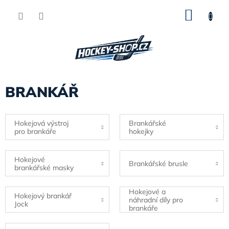
Přejít
NÁKU
na
obsah
KOŠÍK
BRANKÁŘ
Hokejová výstroj
Brankářské
pro brankáře
hokejky
Hokejové
Brankářské brusle
brankářské masky
Hokejové a
Hokejový brankář
náhradní díly pro
Jock
brankáře