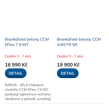
Brankářské betony CCM
Brankářské betony CCM
EFlex 7.9 INT
AXIS F9 SR
Dodání 3 - 7 dnů
Dodání 3 - 7 dnů
16 990 Kč
19 900 Kč
DETAIL
DETAIL
BARVA - BÍLÁ Hokejové
chrániče CCM EFlex 7.9 INT
poskytují výjimečnou ochranu,
obratnost a pohodlí, umožňují
brankářům rychle se
pohybovat po ledě a zároveň