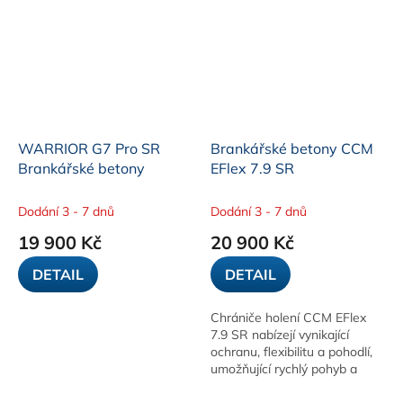
poskytují...
WARRIOR G7 Pro SR
Brankářské betony CCM
Brankářské betony
EFlex 7.9 SR
Dodání 3 - 7 dnů
Dodání 3 - 7 dnů
19 900 Kč
20 900 Kč
DETAIL
DETAIL
Chrániče holení CCM EFlex
7.9 SR nabízejí vynikající
ochranu, flexibilitu a pohodlí,
umožňující rychlý pohyb a
efektivní ochranu během hry.