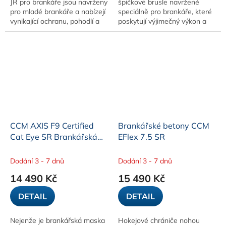
JR pro brankáře jsou navrženy
špičkové brusle navržené
pro mladé brankáře a nabízejí
speciálně pro brankáře, které
vynikající ochranu, pohodlí a
poskytují výjimečný výkon a
flexibilitu. Poskytují rychlý
ochranu na ledě.
pohyb a ochranu nohou,
zatímco...
CCM AXIS F9 Certified
Brankářské betony CCM
Cat Eye SR Brankářská
EFlex 7.5 SR
maska
Dodání 3 - 7 dnů
Dodání 3 - 7 dnů
14 490 Kč
15 490 Kč
DETAIL
DETAIL
Nejenže je brankářská maska
Hokejové chrániče nohou