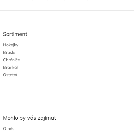
Z
á
p
a
Sortiment
t
Hokejky
í
Brusle
Chrániče
Brankář
Ostatní
Mohlo by vás zajímat
O nás