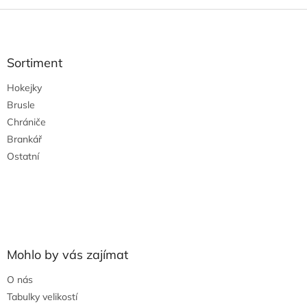
Z
á
p
a
Sortiment
t
Hokejky
í
Brusle
Chrániče
Brankář
Ostatní
Mohlo by vás zajímat
O nás
Tabulky velikostí