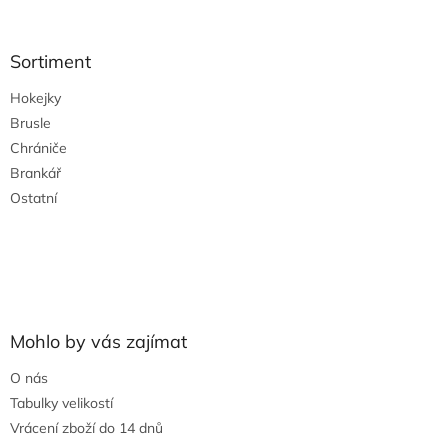
á
p
a
Sortiment
t
Hokejky
í
Brusle
Chrániče
Brankář
Ostatní
Mohlo by vás zajímat
O nás
Tabulky velikostí
Vrácení zboží do 14 dnů