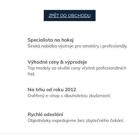
ZPĚT DO OBCHODU
Specialista na hokej
Široká nabídka výstroje pro amatéry i profesionály.
Výhodné ceny & výprodeje
Top modely za skvělé ceny včetně profesionálních
řad.
Na trhu od roku 2012
Ověřený e-shop s dlouholetou zkušeností.
Rychlé odeslání
Objednávky expedujeme bez zbytečného čekání.
Z