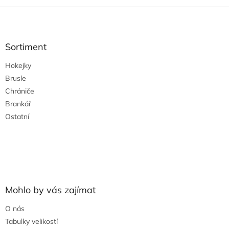
Z
á
p
a
Sortiment
t
Hokejky
í
Brusle
Chrániče
Brankář
Ostatní
Mohlo by vás zajímat
O nás
Tabulky velikostí