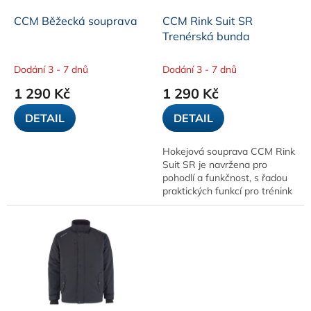
o
d
CCM Běžecká souprava
CCM Rink Suit SR
u
Trenérská bunda
k
t
Dodání 3 - 7 dnů
Dodání 3 - 7 dnů
ů
1 290 Kč
1 290 Kč
DETAIL
DETAIL
Hokejová souprava CCM Rink
Suit SR je navržena pro
pohodlí a funkčnost, s řadou
praktických funkcí pro trénink
a sportovní aktivity.