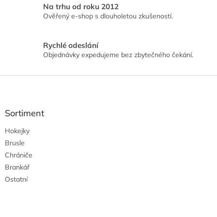
k
Na trhu od roku 2012
y
Ověřený e-shop s dlouholetou zkušeností.
v
ý
p
Rychlé odeslání
i
Objednávky expedujeme bez zbytečného čekání.
s
u
Z
á
p
a
Sortiment
t
Hokejky
í
Brusle
Chrániče
Brankář
Ostatní