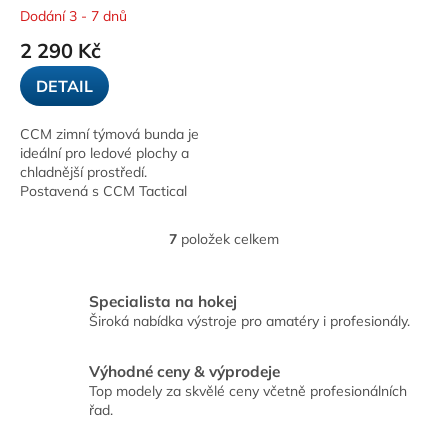
Dodání 3 - 7 dnů
2 290 Kč
DETAIL
CCM zimní týmová bunda je
ideální pro ledové plochy a
chladnější prostředí.
Postavená s CCM Tactical
Degree, tato zimní bunda
vyniká v zachycování tepla,
7
položek celkem
O
aby vás udržela v...
v
l
Specialista na hokej
á
Široká nabídka výstroje pro amatéry i profesionály.
d
a
c
Výhodné ceny & výprodeje
í
Top modely za skvělé ceny včetně profesionálních
p
řad.
r
v