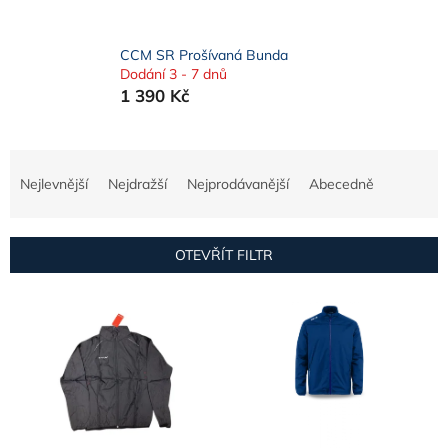
CCM SR Prošívaná Bunda
Dodání 3 - 7 dnů
1 390 Kč
Ř
a
Nejlevnější
Nejdražší
Nejprodávanější
Abecedně
z
e
n
OTEVŘÍT FILTR
í
p
V
r
ý
o
p
d
i
u
s
k
p
t
r
ů