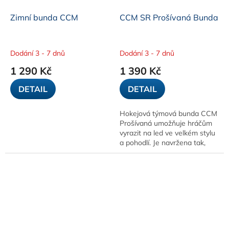
Zimní bunda CCM
CCM SR Prošívaná Bunda
Dodání 3 - 7 dnů
Dodání 3 - 7 dnů
1 290 Kč
1 390 Kč
DETAIL
DETAIL
Hokejová týmová bunda CCM
Prošívaná umožňuje hráčům
vyrazit na led ve velkém stylu
a pohodlí. Je navržena tak,
aby vás udržela v teple, ale
využívá technologii
Taktického...