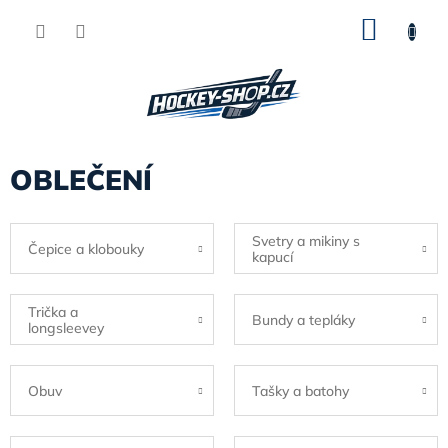
Přejít
NÁKU
na
obsah
KOŠÍK
OBLEČENÍ
Svetry a mikiny s
Čepice a klobouky
kapucí
Trička a
Bundy a tepláky
longsleevey
Obuv
Tašky a batohy