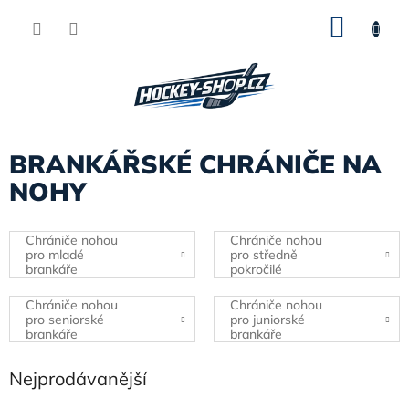
Přejít
NÁKU
na
obsah
KOŠÍK
BRANKÁŘSKÉ CHRÁNIČE NA
NOHY
Chrániče nohou
Chrániče nohou
pro mladé
pro středně
brankáře
pokročilé
brankáře
Chrániče nohou
Chrániče nohou
pro seniorské
pro juniorské
brankáře
brankáře
Nejprodávanější