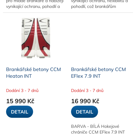
pro mladé brankáře a nabízejí
vynikající ochranu, flexibilitu a
vynikající ochranu, pohodlí a
pohodlí, což brankářům
flexibilitu. Poskytují rychlý
umožňuje rychle se pohybovat
pohyb a ochranu nohou,
a zároveň chránit klíčové části
zatímco...
nohou...
Brankářské betony CCM
Brankářské betony CCM
Heaton INT
EFlex 7.9 INT
Dodání 3 - 7 dnů
Dodání 3 - 7 dnů
15 990 Kč
16 990 Kč
DETAIL
DETAIL
BARVA - BÍLÁ Hokejové
chrániče CCM EFlex 7.9 INT