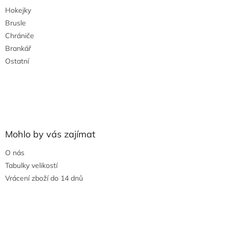
t
Hokejky
í
Brusle
Chrániče
Brankář
Ostatní
Mohlo by vás zajímat
O nás
Tabulky velikostí
Vrácení zboží do 14 dnů