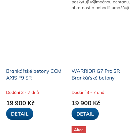
poskytují výjimečnou ochranu,
obratnost a pohodlí, umožňují
brankářům rychle se
pohybovat po ledě a zároveň
poskytují...
Brankářské betony CCM
WARRIOR G7 Pro SR
AXIS F9 SR
Brankářské betony
Dodání 3 - 7 dnů
Dodání 3 - 7 dnů
19 900 Kč
19 900 Kč
DETAIL
DETAIL
Akce