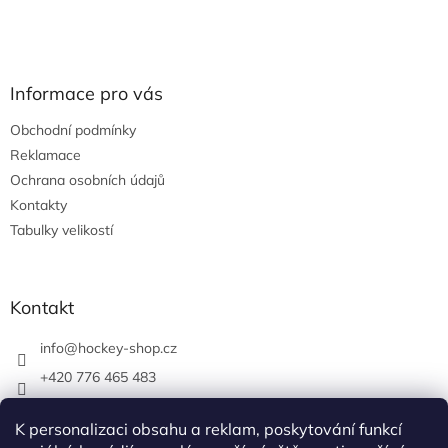
Informace pro vás
Obchodní podmínky
Reklamace
Ochrana osobních údajů
Kontakty
Tabulky velikostí
Kontakt
info
@
hockey-shop.cz
+420 776 465 483
hockeyshopbrno
K personalizaci obsahu a reklam, poskytování funkcí
hockey_shop.cz