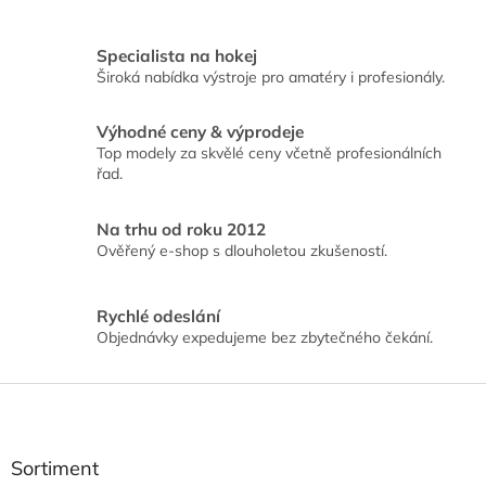
v
l
Specialista na hokej
á
Široká nabídka výstroje pro amatéry i profesionály.
d
a
c
Výhodné ceny & výprodeje
í
Top modely za skvělé ceny včetně profesionálních
p
řad.
r
v
k
Na trhu od roku 2012
y
Ověřený e-shop s dlouholetou zkušeností.
v
ý
p
Rychlé odeslání
i
Objednávky expedujeme bez zbytečného čekání.
s
u
Z
á
p
a
Sortiment