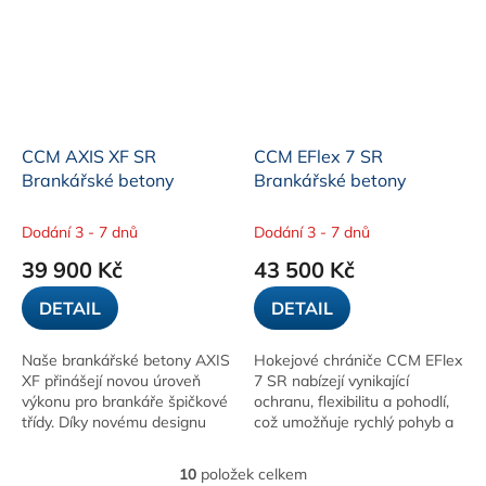
CCM AXIS XF SR
CCM EFlex 7 SR
Brankářské betony
Brankářské betony
Dodání 3 - 7 dnů
Dodání 3 - 7 dnů
39 900 Kč
43 500 Kč
DETAIL
DETAIL
Naše brankářské betony AXIS
Hokejové chrániče CCM EFlex
XF přinášejí novou úroveň
7 SR nabízejí vynikající
výkonu pro brankáře špičkové
ochranu, flexibilitu a pohodlí,
třídy. Díky novému designu
což umožňuje rychlý pohyb a
vnitřní hrany Speed Channel
ochranu během hry.
se budete po brankovišti
10
položek celkem
O
pohybovat...