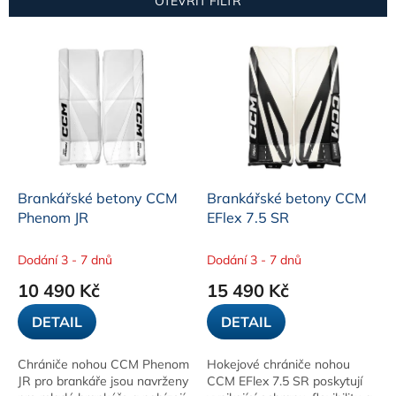
OTEVŘÍT FILTR
í
p
V
r
ý
o
p
d
i
u
s
k
p
t
r
ů
o
d
Brankářské betony CCM
Brankářské betony CCM
u
Phenom JR
EFlex 7.5 SR
k
t
Dodání 3 - 7 dnů
Dodání 3 - 7 dnů
ů
10 490 Kč
15 490 Kč
DETAIL
DETAIL
Chrániče nohou CCM Phenom
Hokejové chrániče nohou
JR pro brankáře jsou navrženy
CCM EFlex 7.5 SR poskytují