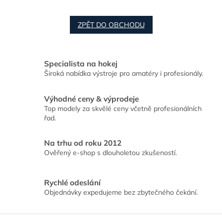
ZPĚT DO OBCHODU
Specialista na hokej
Široká nabídka výstroje pro amatéry i profesionály.
Výhodné ceny & výprodeje
Top modely za skvělé ceny včetně profesionálních
řad.
Na trhu od roku 2012
Ověřený e-shop s dlouholetou zkušeností.
Rychlé odeslání
Objednávky expedujeme bez zbytečného čekání.
Z