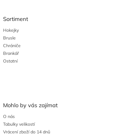
á
p
a
Sortiment
t
Hokejky
í
Brusle
Chrániče
Brankář
Ostatní
Mohlo by vás zajímat
O nás
Tabulky velikostí
Vrácení zboží do 14 dnů