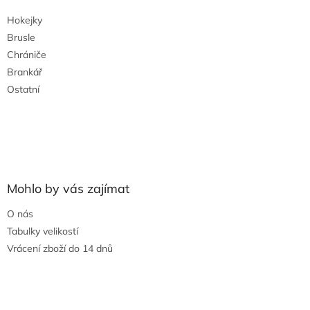
t
Hokejky
í
Brusle
Chrániče
Brankář
Ostatní
Mohlo by vás zajímat
O nás
Tabulky velikostí
Vrácení zboží do 14 dnů