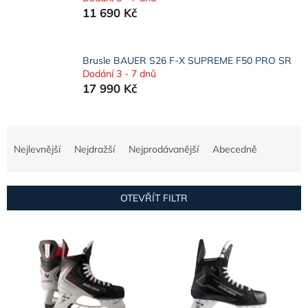
11 690 Kč
Brusle BAUER S26 F-X SUPREME F50 PRO SR
Dodání 3 - 7 dnů
17 990 Kč
Ř
a
Nejlevnější
Nejdražší
Nejprodávanější
Abecedně
z
e
n
OTEVŘÍT FILTR
í
p
V
r
ý
o
p
d
i
u
s
k
p