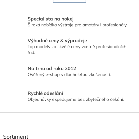
á
k
o
d
v
a
á
Specialista na hokej
c
n
Široká nabídka výstroje pro amatéry i profesionály.
í
í
p
r
Výhodné ceny & výprodeje
v
Top modely za skvělé ceny včetně profesionálních
k
řad.
y
v
ý
Na trhu od roku 2012
p
Ověřený e-shop s dlouholetou zkušeností.
i
s
u
Rychlé odeslání
Objednávky expedujeme bez zbytečného čekání.
Z
á
p
a
Sortiment