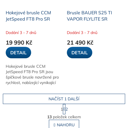
Hokejové brusle CCM
Brusle BAUER S25 TI
JetSpeed FT8 Pro SR
VAPOR FLYLITE SR
Dodání 3 - 7 dnů
Dodání 3 - 7 dnů
19 990 Kč
21 490 Kč
DETAIL
DETAIL
Hokejové brusle CCM
JetSpeed FT8 Pro SR jsou
špičkové brusle navržené pro
rychlost, nabízející vynikající
přenos energie, pohodlí a
přesný pohyb. Díky pokročilé
technologii a...
NAČÍST 1 DALŠÍ
S
1
2
t
O
r
13
položek celkem
v
á
l
NAHORU
n