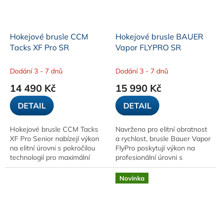
Hokejové brusle CCM
Hokejové brusle BAUER
Tacks XF Pro SR
Vapor FLYPRO SR
Dodání 3 - 7 dnů
Dodání 3 - 7 dnů
14 490 Kč
15 990 Kč
DETAIL
DETAIL
Hokejové brusle CCM Tacks
Navrženo pro elitní obratnost
XF Pro Senior nabízejí výkon
a rychlost, brusle Bauer Vapor
na elitní úrovni s pokročilou
FlyPro poskytují výkon na
technologií pro maximální
profesionální úrovni s
rychlost a obratnost. Jsou
maximálním přenosem
navrženy pro odolnost a
energie a ultralehkým střihem.
Novinka
přizpůsobitelný...