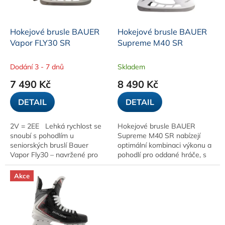
t
r
ů
o
d
Hokejové brusle BAUER
Hokejové brusle BAUER
u
Vapor FLY30 SR
Supreme M40 SR
k
t
Dodání 3 - 7 dnů
Skladem
ů
7 490 Kč
8 490 Kč
DETAIL
DETAIL
2V = 2EE Lehká rychlost se
Hokejové brusle BAUER
snoubí s pohodlím u
Supreme M40 SR nabízejí
seniorských bruslí Bauer
optimální kombinaci výkonu a
Vapor Fly30 – navržené pro
pohodlí pro oddané hráče, s
rekreační hráče, kteří chtějí
lehkým a podpůrným
obratnost bez kompromisů.
designem a pokročilými
Akce
technologiemi.
Termoformovatelná...