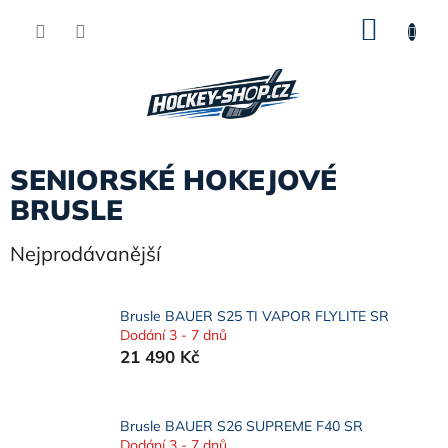
Přejít
NÁKU
na
obsah
KOŠÍK
SENIORSKÉ HOKEJOVÉ
BRUSLE
Nejprodávanější
Brusle BAUER S25 TI VAPOR FLYLITE SR
Dodání 3 - 7 dnů
21 490 Kč
Brusle BAUER S26 SUPREME F40 SR
Dodání 3 - 7 dnů