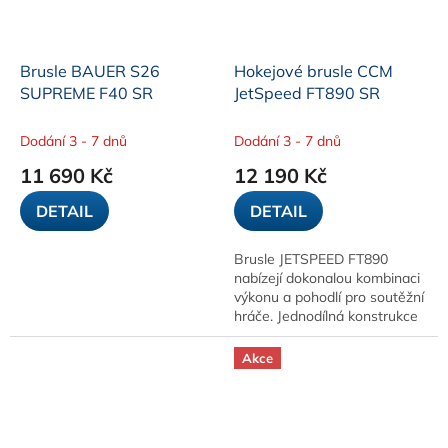
Brusle BAUER S26
Hokejové brusle CCM
SUPREME F40 SR
JetSpeed FT890 SR
Dodání 3 - 7 dnů
Dodání 3 - 7 dnů
11 690 Kč
12 190 Kč
DETAIL
DETAIL
Brusle JETSPEED FT890
nabízejí dokonalou kombinaci
výkonu a pohodlí pro soutěžní
hráče. Jednodílná konstrukce
boty zvyšuje přenos energie a
zajišťuje těsné, citlivé
Akce
přizpůsobení...