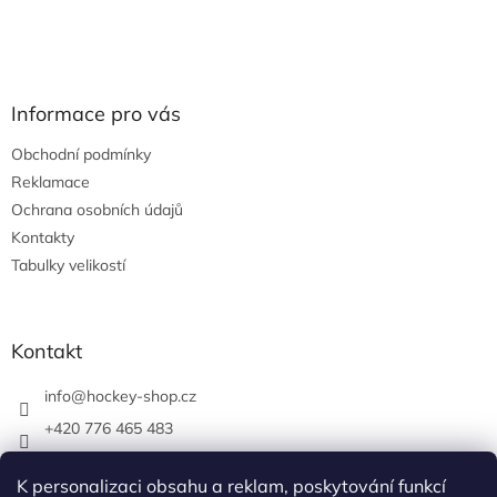
Informace pro vás
Obchodní podmínky
Reklamace
Ochrana osobních údajů
Kontakty
Tabulky velikostí
Kontakt
info
@
hockey-shop.cz
+420 776 465 483
hockeyshopbrno
K personalizaci obsahu a reklam, poskytování funkcí
hockey_shop.cz