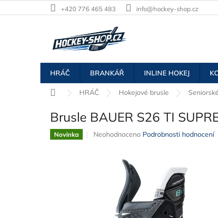
Přejít
+420 776 465 483
info@hockey-shop.cz
na
obsah
HRÁČ
BRANKÁŘ
INLINE HOKEJ
K
Domů
HRÁČ
Hokejové brusle
Seniorské
Brusle BAUER S26 TI SUPR
Průměrné
Neohodnoceno
Podrobnosti hodnocení
Novinka
hodnocení
produktu
je
0,0
z
5
hvězdiček.