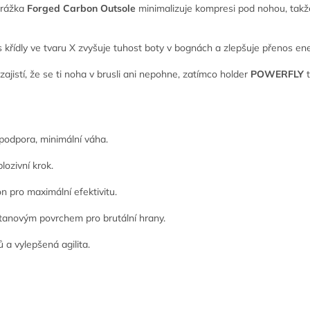
drážka
Forged Carbon Outsole
minimalizuje kompresi pod nohou, takže
 křídly ve tvaru X zvyšuje tuhost boty v bognách a zlepšuje přenos en
zajistí, že se ti noha v brusli ani nepohne, zatímco holder
POWERFLY
t
odpora, minimální váha.
lozivní krok.
 pro maximální efektivitu.
itanovým povrchem pro brutální hrany.
 vylepšená agilita.