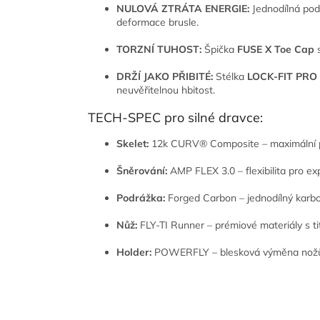
NULOVÁ ZTRÁTA ENERGIE:
Jednodílná po
deformace brusle.
TORZNÍ TUHOST:
Špička
FUSE X Toe Cap
s
DRŽÍ JAKO PŘIBITÉ:
Stélka
LOCK-FIT PRO
neuvěřitelnou hbitost.
TECH-SPEC pro silné dravce:
Skelet:
12k CURV® Composite – maximální p
Šněrování:
AMP FLEX 3.0 – flexibilita pro exp
Podrážka:
Forged Carbon – jednodílný karbon
Nůž:
FLY-TI Runner – prémiové materiály s t
Holder:
POWERFLY – blesková výměna nožů a