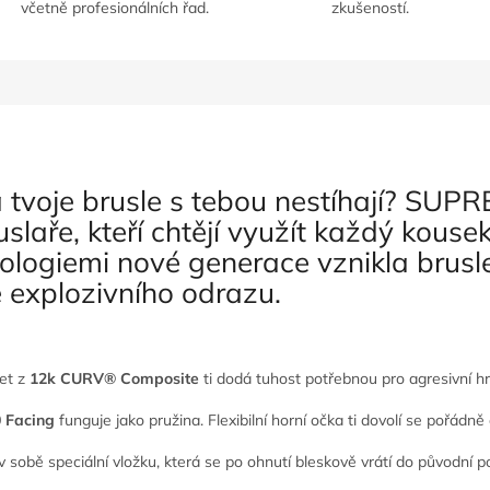
včetně profesionálních řad.
zkušeností.
a tvoje brusle s tebou nestíhají? SU
slaře, kteří chtějí využít každý kousek
logiemi nové generace vznikla brusle, 
ě explozivního odrazu.
et z
12k CURV® Composite
ti dodá tuhost potřebnou pro agresivní hru,
 Facing
funguje jako pružina. Flexibilní horní očka ti dovolí se pořádně 
 sobě speciální vložku, která se po ohnutí bleskově vrátí do původní po