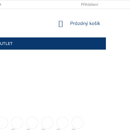
H ÚDAJŮ
KONTAKTY
TABULKY VELIKOSTÍ
Přihlášení
NÁKUPNÍ
Prázdný košík
KOŠÍK
UTLET