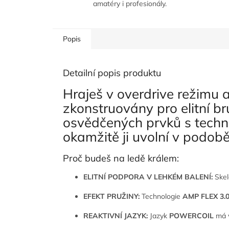
amatéry i profesionály.
Popis
Detailní popis produktu
Hraješ v overdrive režimu 
zkonstruovány pro elitní bru
osvědčených prvků s techno
okamžitě ji uvolní v podob
Proč budeš na ledě králem:
ELITNÍ PODPORA V LEHKÉM BALENÍ:
Skel
EFEKT PRUŽINY:
Technologie
AMP FLEX 3.0
REAKTIVNÍ JAZYK:
Jazyk
POWERCOIL
má v