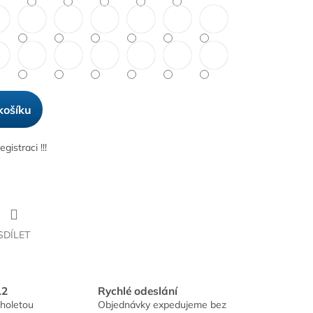
košíku
istraci !!!
SDÍLET
12
Rychlé odeslání
holetou
Objednávky expedujeme bez