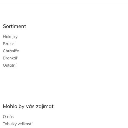
Z
á
p
a
Sortiment
t
Hokejky
í
Brusle
Chrániče
Brankář
Ostatní
Mohlo by vás zajímat
O nás
Tabulky velikostí