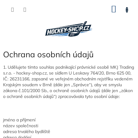
Přejít
NÁKU
na
obsah
KOŠÍK
Ochrana osobních údajů
1. Udělujete tímto souhlas podnikající právnické osobě MKJ Trading
s.r.o. - hockey-shop.cz, se sídlem U Leskavy 764/20, Brno 625 00,
IČ: 26231166, zapsané ve veřejném obchodním rejstříku vedeném
Krajským soudem v Brně (dále jen „Správce“), aby ve smyslu
zákona č.101/2000 Sb., o ochraně osobních údajů (dále jen „zákon
o ochraně osobních údajů“) zpracovávala tyto osobní údaje:
jméno a příjmení
název společnosti
adresa trvalého bydliště
adresa dodání