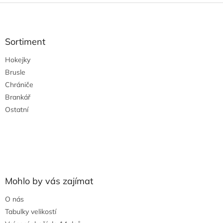
Z
á
p
a
Sortiment
t
Hokejky
í
Brusle
Chrániče
Brankář
Ostatní
Mohlo by vás zajímat
O nás
Tabulky velikostí