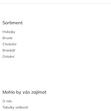
Z
á
p
a
Sortiment
t
Hokejky
í
Brusle
Chrániče
Brankář
Ostatní
Mohlo by vás zajímat
O nás
Tabulky velikostí