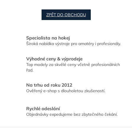
ZPĚT DO OBCHODU
Specialista na hokej
Široká nabídka výstroje pro amatéry i profesionály.
Výhodné ceny & výprodeje
Top modely za skvělé ceny včetně profesionálních
řad.
Na trhu od roku 2012
Ověřený e-shop s dlouholetou zkušeností.
Rychlé odeslání
Objednávky expedujeme bez zbytečného čekání.
Z