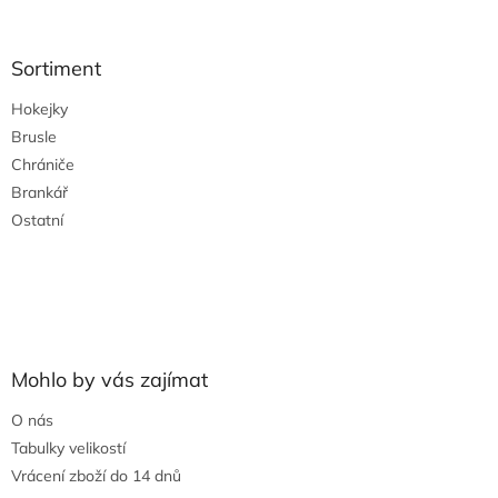
á
p
a
Sortiment
t
Hokejky
í
Brusle
Chrániče
Brankář
Ostatní
Mohlo by vás zajímat
O nás
Tabulky velikostí
Vrácení zboží do 14 dnů