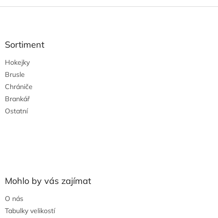
Z
á
p
a
Sortiment
t
Hokejky
í
Brusle
Chrániče
Brankář
Ostatní
Mohlo by vás zajímat
O nás
Tabulky velikostí