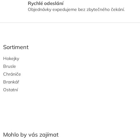
Rychlé odeslání
Objednávky expedujeme bez zbytečného čekání.
Z
á
p
a
Sortiment
t
Hokejky
í
Brusle
Chrániče
Brankář
Ostatní
Mohlo by vás zajímat