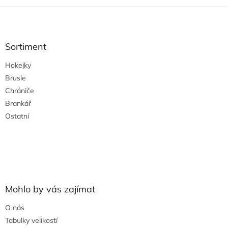
Z
á
p
a
Sortiment
t
Hokejky
í
Brusle
Chrániče
Brankář
Ostatní
Mohlo by vás zajímat
O nás
Tabulky velikostí