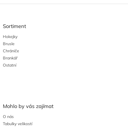
Z
á
p
a
Sortiment
t
Hokejky
í
Brusle
Chrániče
Brankář
Ostatní
Mohlo by vás zajímat
O nás
Tabulky velikostí