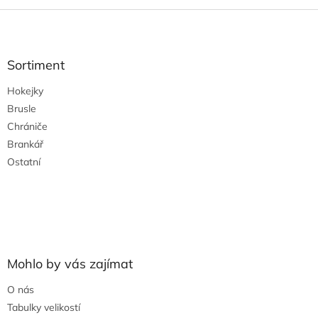
Z
á
p
a
Sortiment
t
Hokejky
í
Brusle
Chrániče
Brankář
Ostatní
Mohlo by vás zajímat
O nás
Tabulky velikostí