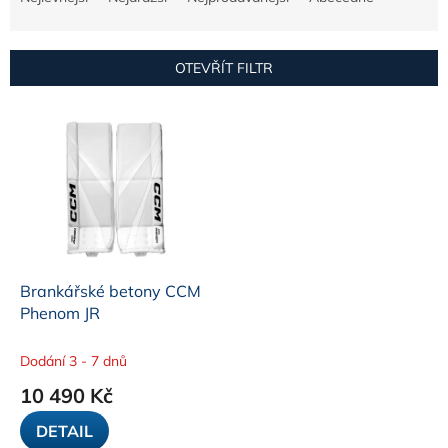
z
e
n
OTEVŘÍT FILTR
í
p
V
r
ý
o
p
d
i
u
s
k
p
t
r
ů
o
d
Brankářské betony CCM
u
Phenom JR
k
t
Dodání 3 - 7 dnů
ů
10 490 Kč
DETAIL