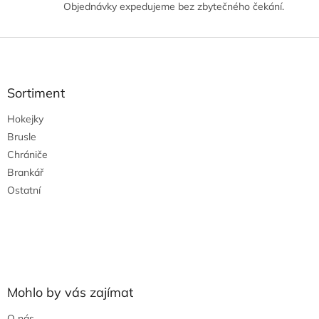
i
Objednávky expedujeme bez zbytečného čekání.
s
u
Z
á
p
a
Sortiment
t
Hokejky
í
Brusle
Chrániče
Brankář
Ostatní
Mohlo by vás zajímat
O nás