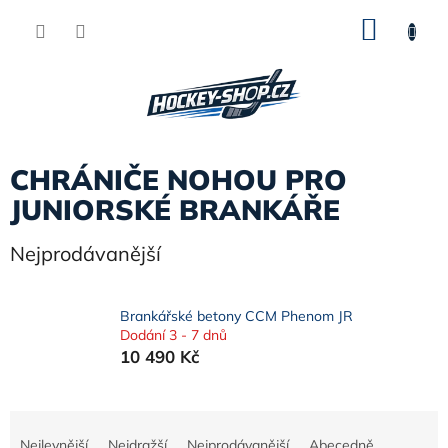
Přejít
NÁKU
na
obsah
KOŠÍK
CHRÁNIČE NOHOU PRO
JUNIORSKÉ BRANKÁŘE
Nejprodávanější
Brankářské betony CCM Phenom JR
Dodání 3 - 7 dnů
10 490 Kč
Ř
a
Nejlevnější
Nejdražší
Nejprodávanější
Abecedně