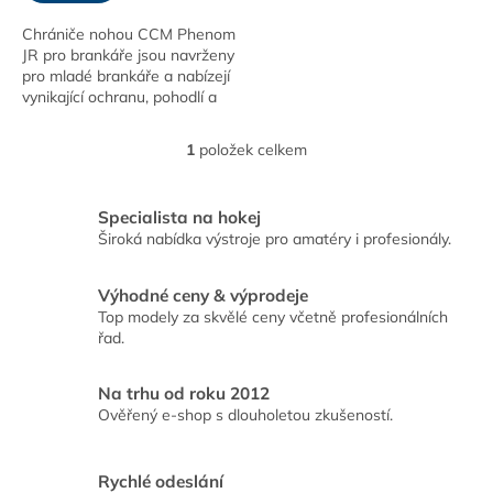
Chrániče nohou CCM Phenom
JR pro brankáře jsou navrženy
pro mladé brankáře a nabízejí
vynikající ochranu, pohodlí a
flexibilitu. Poskytují rychlý
pohyb a ochranu nohou,
1
položek celkem
O
zatímco...
v
l
Specialista na hokej
á
Široká nabídka výstroje pro amatéry i profesionály.
d
a
c
Výhodné ceny & výprodeje
í
Top modely za skvělé ceny včetně profesionálních
p
řad.
r
v
k
Na trhu od roku 2012
y
Ověřený e-shop s dlouholetou zkušeností.
v
ý
p
Rychlé odeslání