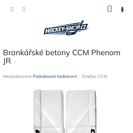
Přejít
NÁKU
na
obsah
KOŠÍK
Brankářské betony CCM Phenom
JR
Průměrné
Neohodnoceno
Podrobnosti hodnocení
Značka:
CCM
hodnocení
produktu
je
0,0
z
5
hvězdiček.