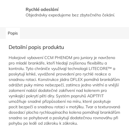
Rychlé odeslání
Objednávky expedujeme bez zbytečného čekání.
Popis
Detailní popis produktu
Hokejové vybavení CCM PHENOM pro juniory je navrženo
pro mladé brankáře, kteří hledají zvýšenou flexibilitu a
kontrolu. Tyto chrániče využívají technologii LITECORE™ a
poskytují lehké, vyvážené provedení pro rychlé reakce a
snadnou rotaci. Konstrukce jádra DFLEX pomáhá brankářům
odrážet puky mimo nebezpečí, zatímco jedno vnitřní a vnější
zalomení nabízí dodatečné zakřivení nad kolenem pro
vynikající pokrytí pěti díry. Systém popruhů ADPTFIT
umožňuje snadné přizpůsobení na míru, které poskytuje
pocit bezpečí a snadnou rotaci v motýlku. Tvar a texturovaná
dosedací plocha rychloupínacího kolena pomáhají brankářům
snadno se pohybovat a poskytují dodatečnou rovnováhu při
pohybu po ledě od zákroku k zákroku.