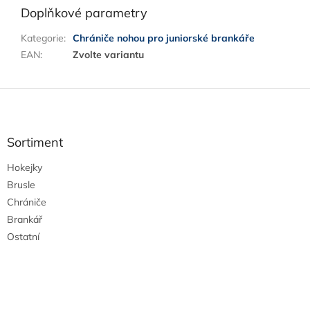
Doplňkové parametry
Kategorie
:
Chrániče nohou pro juniorské brankáře
EAN
:
Zvolte variantu
Z
á
p
a
Sortiment
t
Hokejky
í
Brusle
Chrániče
Brankář
Ostatní