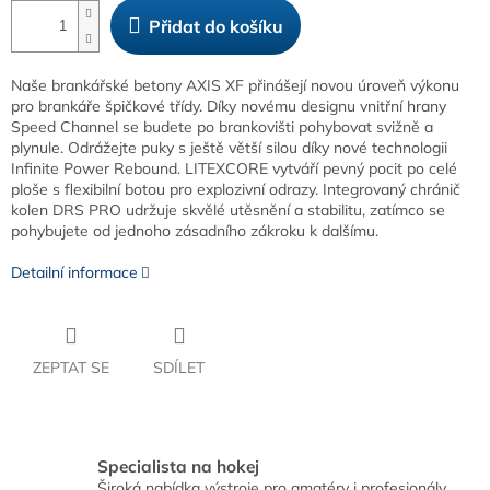
Přidat do košíku
Naše brankářské betony AXIS XF přinášejí novou úroveň výkonu
pro brankáře špičkové třídy. Díky novému designu vnitřní hrany
Speed Channel se budete po brankovišti pohybovat svižně a
plynule. Odrážejte puky s ještě větší silou díky nové technologii
Infinite Power Rebound. LITEXCORE vytváří pevný pocit po celé
ploše s flexibilní botou pro explozivní odrazy. Integrovaný chránič
kolen DRS PRO udržuje skvělé utěsnění a stabilitu, zatímco se
pohybujete od jednoho zásadního zákroku k dalšímu.
Detailní informace
ZEPTAT SE
SDÍLET
Specialista na hokej
Široká nabídka výstroje pro amatéry i profesionály.