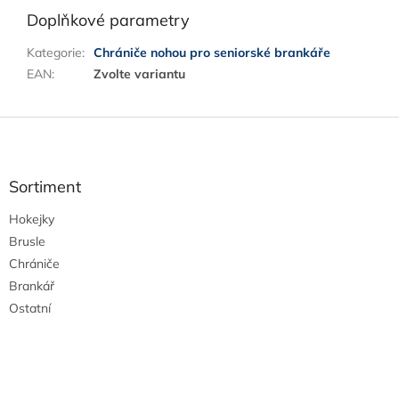
Doplňkové parametry
Kategorie
:
Chrániče nohou pro seniorské brankáře
EAN
:
Zvolte variantu
Z
á
p
a
Sortiment
t
Hokejky
í
Brusle
Chrániče
Brankář
Ostatní