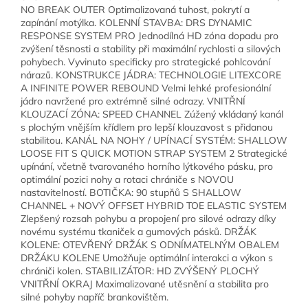
NO BREAK OUTER Optimalizovaná tuhost, pokrytí a
zapínání motýlka. KOLENNÍ STAVBA: DRS DYNAMIC
RESPONSE SYSTEM PRO Jednodílná HD zóna dopadu pro
zvýšení těsnosti a stability při maximální rychlosti a silových
pohybech. Vyvinuto specificky pro strategické pohlcování
nárazů. KONSTRUKCE JÁDRA: TECHNOLOGIE LITEXCORE
A INFINITE POWER REBOUND Velmi lehké profesionální
jádro navržené pro extrémně silné odrazy. VNITŘNÍ
KLOUZACÍ ZÓNA: SPEED CHANNEL Zúžený vkládaný kanál
s plochým vnějším křídlem pro lepší klouzavost s přidanou
stabilitou. KANÁL NA NOHY / UPÍNACÍ SYSTÉM: SHALLOW
LOOSE FIT S QUICK MOTION STRAP SYSTEM 2 Strategické
upínání, včetně tvarovaného horního lýtkového pásku, pro
optimální pozici nohy a rotaci chrániče s NOVOU
nastavitelností. BOTIČKA: 90 stupňů S SHALLOW
CHANNEL + NOVÝ OFFSET HYBRID TOE ELASTIC SYSTEM
Zlepšený rozsah pohybu a propojení pro silové odrazy díky
novému systému tkaniček a gumových pásků. DRŽÁK
KOLENE: OTEVŘENÝ DRŽÁK S ODNÍMATELNÝM OBALEM
DRŽÁKU KOLENE Umožňuje optimální interakci a výkon s
chrániči kolen. STABILIZÁTOR: HD ZVÝŠENÝ PLOCHÝ
VNITŘNÍ OKRAJ Maximalizované utěsnění a stabilita pro
silné pohyby napříč brankovištěm.