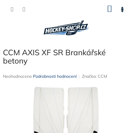
Přejít
NÁKU
na
obsah
KOŠÍK
CCM AXIS XF SR Brankářské
betony
Průměrné
Neohodnoceno
Podrobnosti hodnocení
Značka:
CCM
hodnocení
produktu
je
0,0
z
5
hvězdiček.