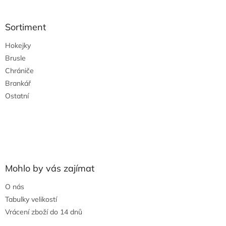
á
p
a
Sortiment
t
Hokejky
í
Brusle
Chrániče
Brankář
Ostatní
Mohlo by vás zajímat
O nás
Tabulky velikostí
Vrácení zboží do 14 dnů