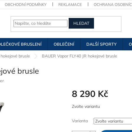
OBCHODNÍ PODMÍNKY
REKLAMACE
OCHRANA OSOBNÍC
HLEDAT
OLEČKOVÉ BRUSLENÍ
OBLEČENÍ
DALŠÍ SPORTY
O
 hokejové brusle
BAUER Vapor FLY40 JR hokejové brusle
ové brusle
er
8 290 Kč
Měrná
Zvolte variantu
cena:
Varianta