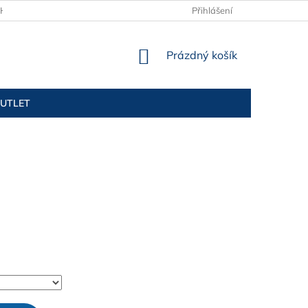
H ÚDAJŮ
KONTAKTY
TABULKY VELIKOSTÍ
Přihlášení
NÁKUPNÍ
Prázdný košík
KOŠÍK
UTLET