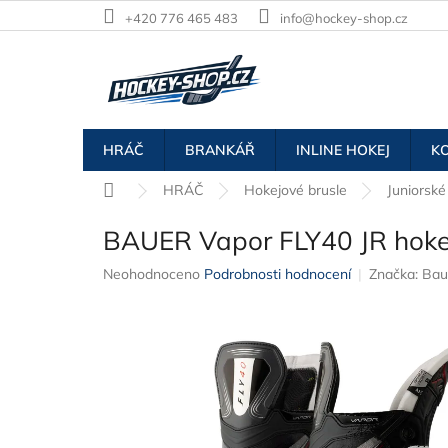
Přejít
+420 776 465 483
info@hockey-shop.cz
na
obsah
HRÁČ
BRANKÁŘ
INLINE HOKEJ
K
Domů
HRÁČ
Hokejové brusle
Juniorské
BAUER Vapor FLY40 JR hokej
Průměrné
Neohodnoceno
Podrobnosti hodnocení
Značka:
Bau
hodnocení
produktu
je
0,0
z
5
hvězdiček.