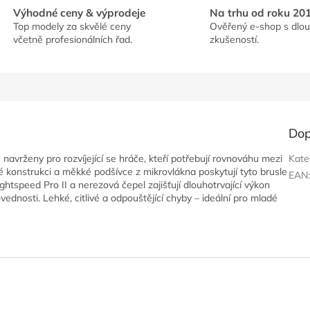
Výhodné ceny & výprodeje
Na trhu od roku 20
Top modely za skvělé ceny
Ověřený e-shop s dlou
včetně profesionálních řad.
zkušeností.
Dop
avrženy pro rozvíjející se hráče, kteří potřebují rovnováhu mezi
Kate
vé konstrukci a měkké podšívce z mikrovlákna poskytují tyto brusle
EAN
tspeed Pro II a nerezová čepel zajišťují dlouhotrvající výkon
ednosti. Lehké, citlivé a odpouštějící chyby – ideální pro mladé