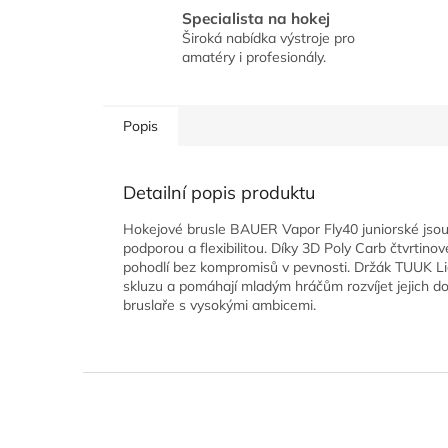
Specialista na hokej
Široká nabídka výstroje pro
amatéry i profesionály.
Popis
Detailní popis produktu
Hokejové brusle BAUER Vapor Fly40 juniorské jsou n
podporou a flexibilitou. Díky 3D Poly Carb čtvrtino
pohodlí bez kompromisů v pevnosti. Držák TUUK Ligh
skluzu a pomáhají mladým hráčům rozvíjet jejich dov
bruslaře s vysokými ambicemi.
Z
á
p
a