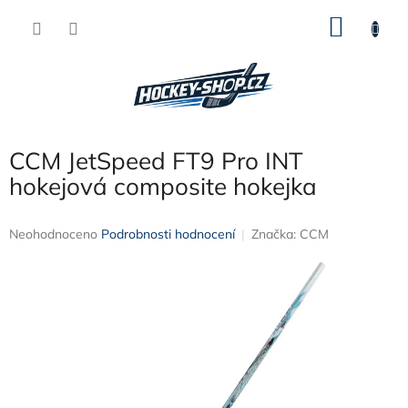
Přejít
NÁKU
na
obsah
KOŠÍK
CCM JetSpeed FT9 Pro INT
hokejová composite hokejka
Průměrné
Neohodnoceno
Podrobnosti hodnocení
Značka:
CCM
hodnocení
produktu
je
0,0
z
5
hvězdiček.