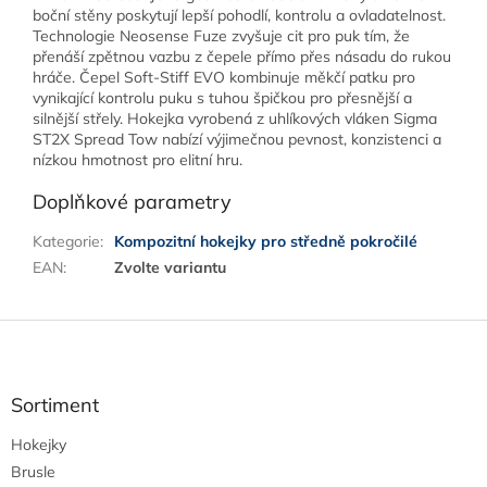
boční stěny poskytují lepší pohodlí, kontrolu a ovladatelnost.
Technologie Neosense Fuze zvyšuje cit pro puk tím, že
přenáší zpětnou vazbu z čepele přímo přes násadu do rukou
hráče. Čepel Soft-Stiff EVO kombinuje měkčí patku pro
vynikající kontrolu puku s tuhou špičkou pro přesnější a
silnější střely. Hokejka vyrobená z uhlíkových vláken Sigma
ST2X Spread Tow nabízí výjimečnou pevnost, konzistenci a
nízkou hmotnost pro elitní hru.
Doplňkové parametry
Kategorie
:
Kompozitní hokejky pro středně pokročilé
EAN
:
Zvolte variantu
Z
á
p
a
Sortiment
t
Hokejky
í
Brusle