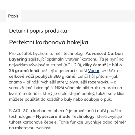
Popis
Detailní popis produktu
Perfektní karbonová hokejka
Pro začátek bychom tu měli technologii
Advanced Carbon
Layering
zajišťující optimální vrstvení karbonu. Ta je nyní na
nejvyšším vývojovém stupni (ACL 2.0),
díky čemuž je hůl o
25 gramů lehčí
než její o generaci starší
Vapor
sestřička –
celkově váží pouhých 360 gramů
. Lehčí hůl přitom – jak
známo – přináší rychlejší střely, plynulejší rozehrávku – a
samozřejmě i více gólů. Nižší váha ale nikterak neubrala na
kvalitě materiálu, který je stále stejně odolný, takže se v klidu
můžete pouštět do každého buly nebo souboje o puk.
S ACL 2.0 a karbonem obecně je provázaná i další použitá
technologie –
Hypercore Blade Technology
, která zvyšuje
tuhost karbonové čepele. Tahle funkce urychluje odpal téměř
na raketovou rychlost.