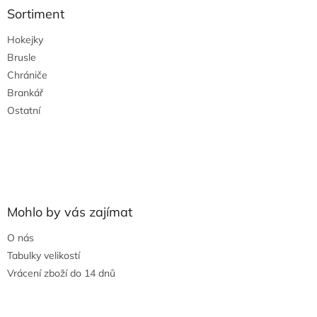
a
Sortiment
t
Hokejky
í
Brusle
Chrániče
Brankář
Ostatní
Mohlo by vás zajímat
O nás
Tabulky velikostí
Vrácení zboží do 14 dnů