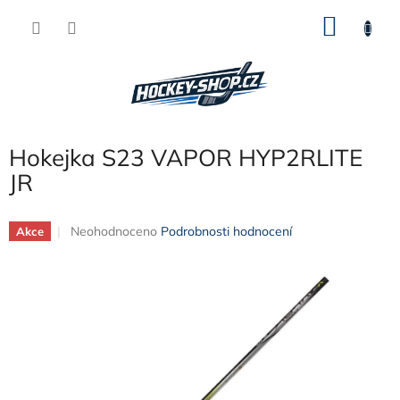
Přejít
NÁKU
na
obsah
KOŠÍK
Hokejka S23 VAPOR HYP2RLITE
JR
Průměrné
Neohodnoceno
Podrobnosti hodnocení
Akce
hodnocení
produktu
je
0,0
z
5
hvězdiček.