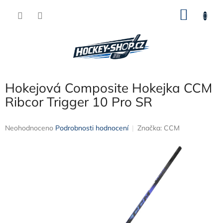
Přejít
NÁKU
na
obsah
KOŠÍK
Hokejová Composite Hokejka CCM
Ribcor Trigger 10 Pro SR
Průměrné
Neohodnoceno
Podrobnosti hodnocení
Značka:
CCM
hodnocení
produktu
je
0,0
z
5
hvězdiček.