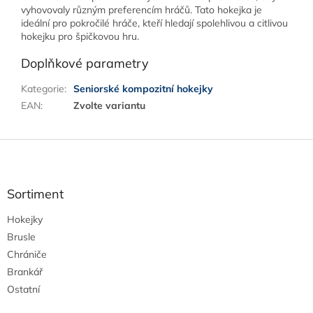
vyhovovaly různým preferencím hráčů. Tato hokejka je
ideální pro pokročilé hráče, kteří hledají spolehlivou a citlivou
hokejku pro špičkovou hru.
Doplňkové parametry
Kategorie
:
Seniorské kompozitní hokejky
EAN
:
Zvolte variantu
Z
á
p
a
Sortiment
t
Hokejky
í
Brusle
Chrániče
Brankář
Ostatní