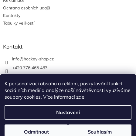
Reklamace
Ochrana osobních údajů
Kontakty
Tabulky velikostí
Kontakt
info
@
hockey-shop.cz
+420 776 465 483
hockeyshopbrno
K personalizaci obsahu a reklam, poskytování funkcí
hockey_shop.cz
sociálních médií a analýze naší návštěvnosti využíváme
soubory cookies. Více informací
zde
.
Vytvořil Shoptet
Nastavení
Copyright 2026
Hokejová výbava
. Všechna práva vyhrazena.
Odmítnout
Souhlasím
Upravit nastavení cookies