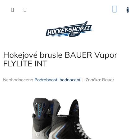
Přejít
NÁKU
na
obsah
KOŠÍK
Hokejové brusle BAUER Vapor
FLYLITE INT
Průměrné
Neohodnoceno
Podrobnosti hodnocení
Značka:
Bauer
hodnocení
produktu
je
0,0
z
5
hvězdiček.