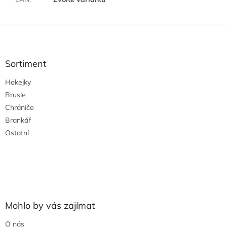
Z
á
p
a
Sortiment
t
Hokejky
í
Brusle
Chrániče
Brankář
Ostatní
Mohlo by vás zajímat
O nás