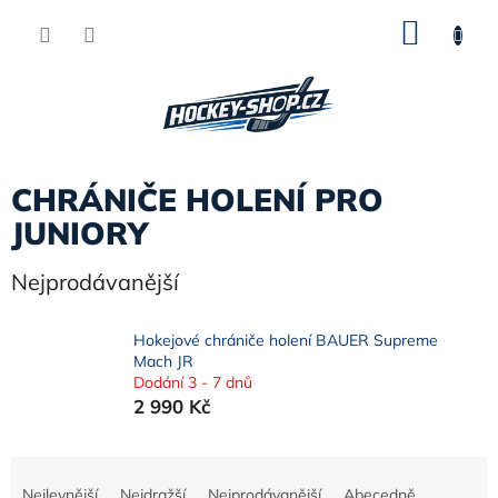
Přejít
NÁKU
na
obsah
KOŠÍK
CHRÁNIČE HOLENÍ PRO
JUNIORY
Nejprodávanější
Hokejové chrániče holení BAUER Supreme
Mach JR
Dodání 3 - 7 dnů
2 990 Kč
Ř
a
Nejlevnější
Nejdražší
Nejprodávanější
Abecedně