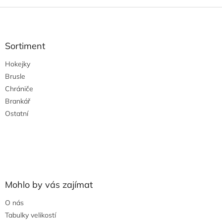
u
Z
á
p
a
Sortiment
t
Hokejky
í
Brusle
Chrániče
Brankář
Ostatní
Mohlo by vás zajímat
O nás
Tabulky velikostí