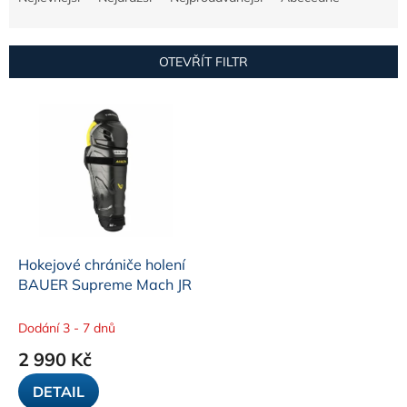
z
e
n
OTEVŘÍT FILTR
í
p
V
r
ý
o
p
d
i
u
s
k
p
t
r
ů
o
d
Hokejové chrániče holení
u
BAUER Supreme Mach JR
k
t
Dodání 3 - 7 dnů
ů
2 990 Kč
DETAIL