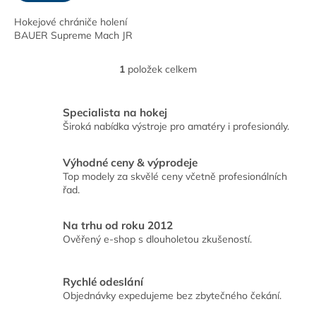
Hokejové chrániče holení
BAUER Supreme Mach JR
1
položek celkem
O
v
l
Specialista na hokej
á
Široká nabídka výstroje pro amatéry i profesionály.
d
a
c
Výhodné ceny & výprodeje
í
Top modely za skvělé ceny včetně profesionálních
p
řad.
r
v
k
Na trhu od roku 2012
y
Ověřený e-shop s dlouholetou zkušeností.
v
ý
p
Rychlé odeslání
i
Objednávky expedujeme bez zbytečného čekání.
s